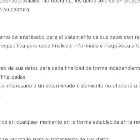
cciones judiciales. No obstante, los datos sólo serán bloque
e su captura.
to del interesado para el tratamiento de sus datos con resp
específica para cada finalidad, informada e inequívoca a tr
nto de sus datos para cada finalidad de forma independient
inalidades.
del interesado a un determinado tratamiento no afectará a la
.
chos en cualquier momento en la forma establecida en la n
so otorgado para el tratamiento de sus datos.